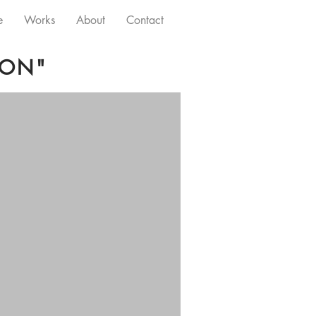
e
Works
About
Contact
XON"